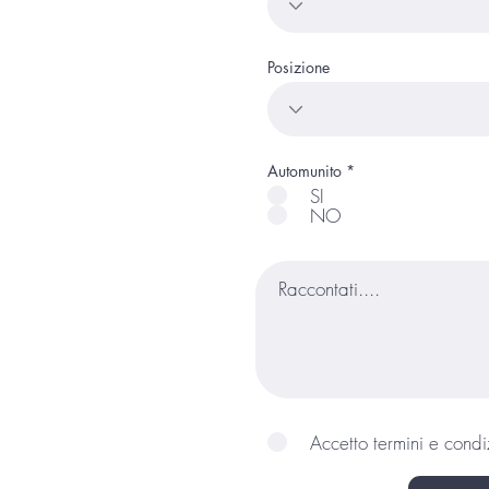
Posizione
O
Automunito
*
b
SI
b
NO
l
i
g
a
t
o
r
i
o
Accetto termini e condi